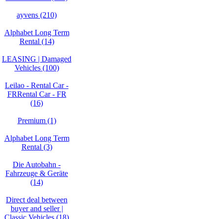
ayvens (210)
Alphabet Long Term
Rental (14)
LEASING | Damaged
Vehicles (100)
Leilao - Rental Car -
FRRental Car - FR
(16)
Premium (1)
Alphabet Long Term
Rental (3)
Die Autobahn -
Fahrzeuge & Geräte
(14)
Direct deal between
buyer and seller |
Classic Vehicles (18)