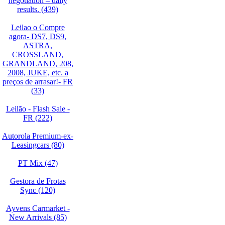
negotiation – daily
results. (439)
Leilao o Compre
agora- DS7, DS9,
ASTRA,
CROSSLAND,
GRANDLAND, 208,
2008, JUKE, etc. a
preços de arrasar!- FR
(33)
Leilão - Flash Sale -
FR (222)
Autorola Premium-ex-
Leasingcars (80)
PT Mix (47)
Gestora de Frotas
Sync (120)
Ayvens Carmarket -
New Arrivals (85)