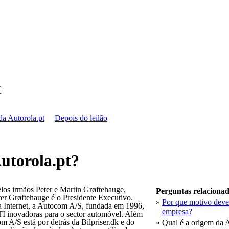
t
da Autorola.pt
Depois do leilão
utorola.pt?
os irmãos Peter e Martin Grøftehauge,
Perguntas relaciona
er Grøftehauge é o Presidente Executivo.
»
Por que motivo devem
a Internet, a Autocom A/S, fundada em 1996,
empresa?
TI inovadoras para o sector automóvel. Além
om A/S está por detrás da Bilpriser.dk e do
»
Qual é a origem da A