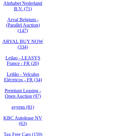
Alphabet Nederland
B.V. (71)
Arval Belgium -
(Parallel Auction)
(147)
ARVAL BUY NOW
(334)
Leilao - LEASYS
France - FR (20)
Leilão - Veículos
Eléctricos - FR (34)
Premium Leasing -
Open Auction (97)
ayvens (81)
KBC Autolease NV
(63)
Tax Free Cars (159)