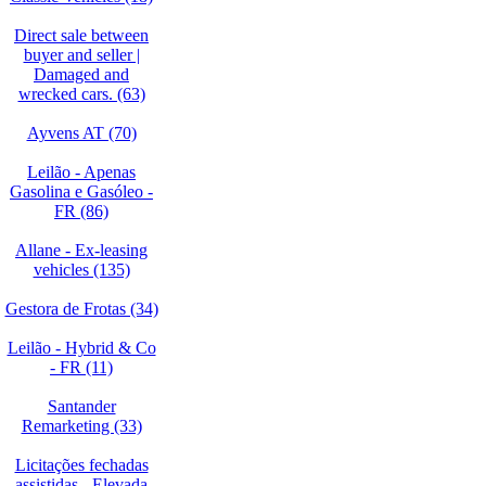
Direct sale between
buyer and seller |
Damaged and
wrecked cars. (63)
Ayvens AT (70)
Leilão - Apenas
Gasolina e Gasóleo -
FR (86)
Allane - Ex-leasing
vehicles (135)
Gestora de Frotas (34)
Leilão - Hybrid & Co
- FR (11)
Santander
Remarketing (33)
Licitações fechadas
assistidas - Elevada