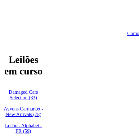
Como
Leilões
em curso
Damaged Cars
Selection (33)
Ayvens Carmarket -
New Arrivals (78)
Leilão - Alphabet -
FR (59)