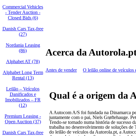
Commercial Vehicles
- Tender Auction -
Closed Bids (6)
Danish Cars Tax-free
(27)
Nordania Leasing
Acerca da Autorola.p
(86)
Alphabet AT (78)
Antes de vender
O leilão online de veículos 
Alphabet Long Term
Rental (13)
Leilão – Veículos
Qual é a origem da A
Danificados e
Imobilizados – FR
(12)
A Autocom A/S foi fundada na Dinamarca pel
Premium Leasing -
juntamente com o pai, Niels Grøftehauge. Pet
Open Auction (37)
Tendo-se tornado numa história de sucesso d
trabalha no desenvolvimento de soluções de 
do leilão de veículos da Autorola.pt, a Autoc
Danish Cars Tax-free